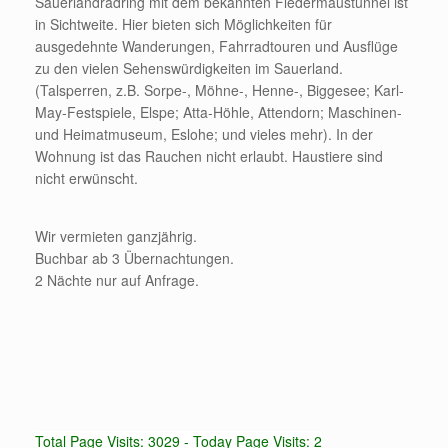
Sauerlandradring mit dem bekannten Fledermaustunnel ist
in Sichtweite. Hier bieten sich Möglichkeiten für
ausgedehnte Wanderungen, Fahrradtouren und Ausflüge
zu den vielen Sehenswürdigkeiten im Sauerland.
(Talsperren, z.B. Sorpe-, Möhne-, Henne-, Biggesee; Karl-
May-Festspiele, Elspe; Atta-Höhle, Attendorn; Maschinen-
und Heimatmuseum, Eslohe; und vieles mehr). In der
Wohnung ist das Rauchen nicht erlaubt. Haustiere sind
nicht erwünscht.
Wir vermieten ganzjährig.
Buchbar ab 3 Übernachtungen.
2 Nächte nur auf Anfrage.
Total Page Visits: 3029 - Today Page Visits: 2